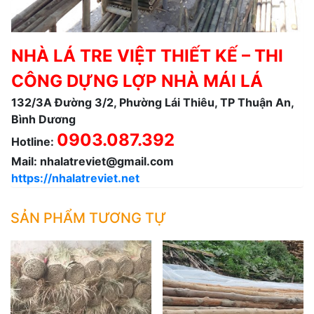
NHÀ LÁ TRE VIỆT THIẾT KẾ – THI
CÔNG DỰNG LỢP NHÀ MÁI LÁ
132/3A Đường 3/2, Phường Lái Thiêu, TP Thuận An,
Bình Dương
0903.087.392
Hotline:
Mail:
nhalatreviet@gmail.com
https://nhalatreviet.net
SẢN PHẨM TƯƠNG TỰ