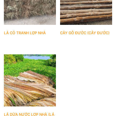
LÁ CỎ TRANH LỢP NHÀ
CÂY GỖ ĐƯỚC (CÂY ĐƯỚC)
LÁ DỪA NƯỚC LỢP NHÀ (LÁ