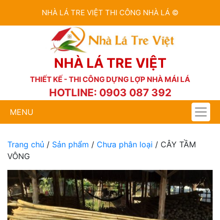
NHÀ LÁ TRE VIỆT THI CÔNG NHÀ LÁ ©
NHÀ LÁ TRE VIỆT
THIẾT KẾ - THI CÔNG DỰNG LỢP NHÀ MÁI LÁ
HOTLINE: 0903 087 392
MENU
Trang chủ
/
Sản phẩm
/
Chưa phân loại
/ CÂY TẦM
VÔNG