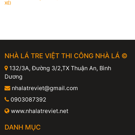
XÉ)
NHÀ LÁ TRE VIỆT THI CÔNG NHÀ LÁ ©
132/3A, Đường 3/2,TX Thuận An, Bình
Dương
nhalatreviet@gmail.com
0903087392
www.nhalatreviet.net
DANH MỤC