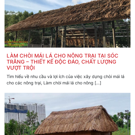
LÀM CHÒI MÁI LÁ CHO NÔNG TRẠI TẠI SÓC
TRĂNG – THIẾT KẾ ĐỘC ĐÁO, CHẤT LƯỢNG
VƯỢT TRỘI
Tìm hiểu về nhu cầu và lợi ích của việc xây dựng chòi mái lá
cho các nông trại, Làm chòi mái lá cho nông […]