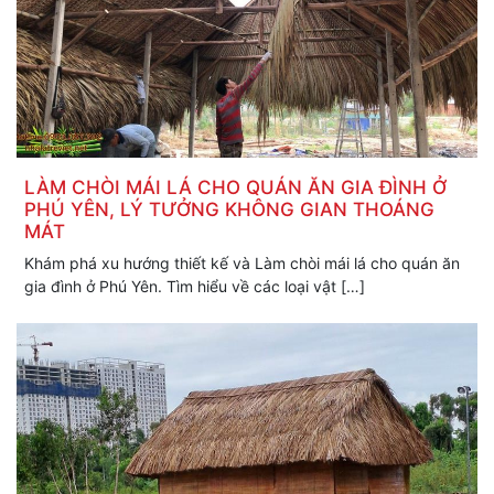
LÀM CHÒI MÁI LÁ CHO QUÁN ĂN GIA ĐÌNH Ở
PHÚ YÊN, LÝ TƯỞNG KHÔNG GIAN THOÁNG
MÁT
Khám phá xu hướng thiết kế và Làm chòi mái lá cho quán ăn
gia đình ở Phú Yên. Tìm hiểu về các loại vật […]