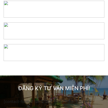
ĐĂNG KÝ TƯ VẤN MIỄN PHÍ!
[contact-form-7 id="2282" title="Form liên hệ"]