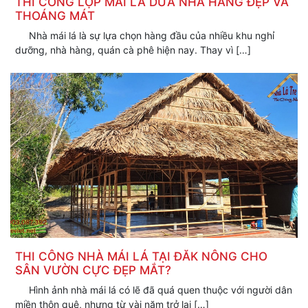
THI CÔNG LỢP MÁI LÁ DỪA NHÀ HÀNG ĐẸP VÀ
THOÁNG MÁT
Nhà mái lá là sự lựa chọn hàng đầu của nhiều khu nghỉ
dưỡng, nhà hàng, quán cà phê hiện nay. Thay vì […]
CÔNG TY TNHH PHÁT TRIỂN NHÀ LÁ TRE VIỆT
132/3A Đường 3/2,Phường Lái Thiêu.TP Thuận An, Bình
Dương
0903.087.392
nhalatreviet@gmail.com
nhalatreviet.net
THI CÔNG NHÀ MÁI LÁ TẠI ĐĂK NÔNG CHO
SÂN VƯỜN CỰC ĐẸP MẮT?
Hình ảnh nhà mái lá có lẽ đã quá quen thuộc với người dân
miền thôn quê, nhưng từ vài năm trở lại […]