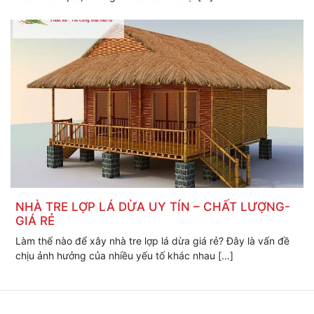
NHÀ TRE LỢP LÁ DỪA UY TÍN – CHẤT LƯỢNG-
GIÁ RẺ
Làm thế nào để xây nhà tre lợp lá dừa giá rẻ? Đây là vấn đề
chịu ảnh hưởng của nhiều yếu tố khác nhau […]