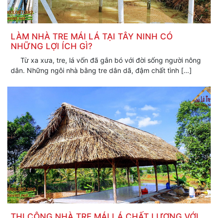
LÀM NHÀ TRE MÁI LÁ TẠI TÂY NINH CÓ
NHỮNG LỢI ÍCH GÌ?
Từ xa xưa, tre, lá vốn đã gắn bó với đời sống người nông
dân. Những ngôi nhà bằng tre dân dã, đậm chất tình […]
THI CÔNG NHÀ TRE MÁI LÁ CHẤT LƯỢNG VỚI