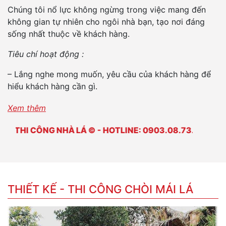
Chúng tôi nổ lực không ngừng trong việc mang đến
không gian tự nhiên cho ngôi nhà bạn, tạo nơi đáng
sống nhất thuộc về khách hàng.
Tiêu chí hoạt động :
– Lắng nghe mong muốn, yêu cầu của khách hàng để
hiểu khách hàng cần gì.
– Tư vấn cụ thể nhất và tiết kiệm chi phí nhất nhưng
Xem thêm
vẫn bảo đảm công trình hoàn thiện cho khách hàng,
À LÁ © - HOTLINE: 0903.08.73.92
đưa ra giải pháp tối ưu nhất có thể.
– Sản phẩm cuối cùng mang lại sự thõa mãn, hài lòng
của người chuyên môn và qúy khách hàng
“Sự Hài Lòng Của Khách Hàng là Phương Châm Hoạt
THIẾT KẾ - THI CÔNG CHÒI MÁI LÁ
Động Của Chúng Tôi”.