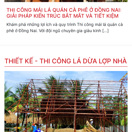
THI CÔNG MÁI LÁ QUÁN CÀ PHÊ Ở ĐỒNG NAI:
GIẢI PHÁP KIẾN TRÚC BẮT MẮT VÀ TIẾT KIỆM
Khám phá những lợi ích và quy trình Thi công mái lá quán cà
phê ở Đồng Nai. Với đội ngũ chuyên gia giàu kinh […]
THIẾT KẾ - THI CÔNG LÁ DỪA LỢP NHÀ