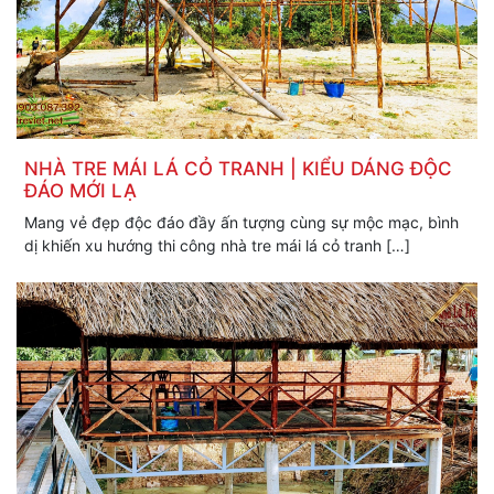
NHÀ TRE MÁI LÁ CỎ TRANH | KIỂU DÁNG ĐỘC
ĐÁO MỚI LẠ
Mang vẻ đẹp độc đáo đầy ấn tượng cùng sự mộc mạc, bình
dị khiến xu hướng thi công nhà tre mái lá cỏ tranh […]