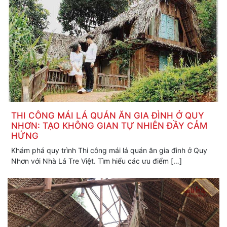
NHÀ LÁ TRE VIỆT Thiết Kế Thi
Công Mái Lá
132/3A Đường 3/2,Phường Lái Thiêu.TP Thuận An,
Bình Dương
0903.087.392
nhalatreviet@gmail.com
THI CÔNG MÁI LÁ QUÁN ĂN GIA ĐÌNH Ở QUY
NHƠN: TẠO KHÔNG GIAN TỰ NHIÊN ĐẦY CẢM
nhalatreviet.net
HỨNG
Khám phá quy trình Thi công mái lá quán ăn gia đình ở Quy
Nhơn với Nhà Lá Tre Việt. Tìm hiểu các ưu điểm […]