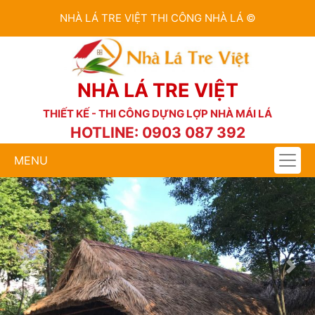
NHÀ LÁ TRE VIỆT THI CÔNG NHÀ LÁ ©
NHÀ LÁ TRE VIỆT
THIẾT KẾ - THI CÔNG DỰNG LỢP NHÀ MÁI LÁ
HOTLINE: 0903 087 392
MENU
Previous
Nex