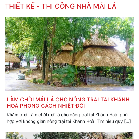
THIẾT KẾ - THI CÔNG NHÀ MÁI LÁ
LÀM CHÒI MÁI LÁ CHO NÔNG TRẠI TẠI KHÁNH
HOÀ PHONG CÁCH NHIỆT ĐỚI
Khám phá Làm chòi mái lá cho nông trại tại Khánh Hoà, phù
hợp với không gian nông trại tại Khánh Hoà. Tìm hiểu quy […]