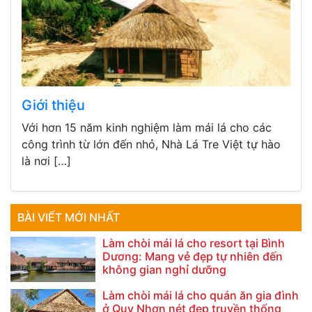
Giới thiệu
Với hơn 15 năm kinh nghiệm làm mái lá cho các
công trình từ lớn đến nhỏ, Nhà Lá Tre Việt tự hào
là nơi […]
BÀI VIẾT MỚI NHẤT
Làm chòi mái lá cho resort tại Bình
Dương: Mang vẻ đẹp tự nhiên đến
không gian nghỉ dưỡng
Làm chòi mái lá cho quán ăn gia đình
ở Quy Nhơn nét đẹp truyền thống