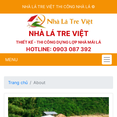
NHÀ LÁ TRE VIỆT THI CÔNG NHÀ LÁ ©
NHÀ LÁ TRE VIỆT
THIẾT KẾ - THI CÔNG DỰNG LỢP NHÀ MÁI LÁ
HOTLINE: 0903 087 392
MENU
Trang chủ
About