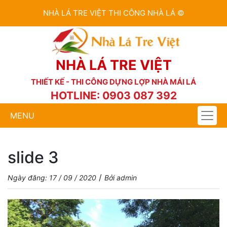
NHÀ LÁ TRE VIỆT THI CÔNG NHÀ LÁ ©
NHÀ LÁ TRE VIỆT
THIẾT KẾ - THI CÔNG DỰNG LỢP NHÀ MÁI LÁ
HOTLINE: 0903 087 392
MENU
slide 3
/
Ngày đăng: 17 / 09 / 2020
Bởi admin