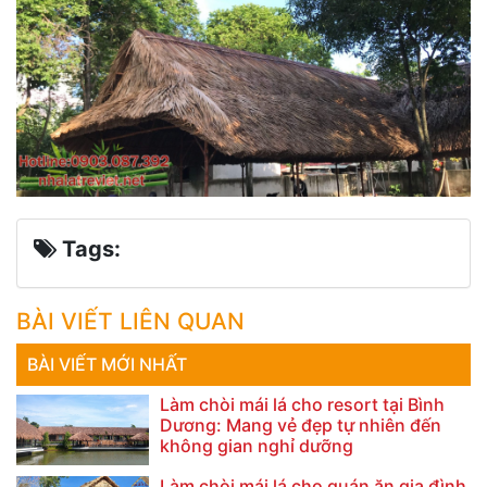
Tags:
BÀI VIẾT LIÊN QUAN
BÀI VIẾT MỚI NHẤT
Làm chòi mái lá cho resort tại Bình
Dương: Mang vẻ đẹp tự nhiên đến
không gian nghỉ dưỡng
Làm chòi mái lá cho quán ăn gia đình