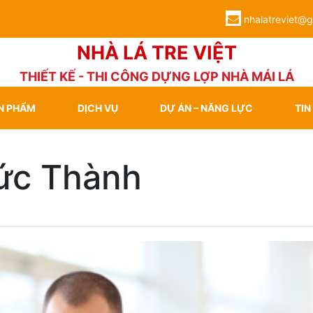
nhalatreviet@
NHÀ LÁ TRE VIỆT
THIẾT KẾ - THI CÔNG DỰNG LỢP NHÀ MÁI LÁ
N PHẨM
DỊCH VỤ
DỰ ÁN – NĂNG LỰC
TIN
ức Thành