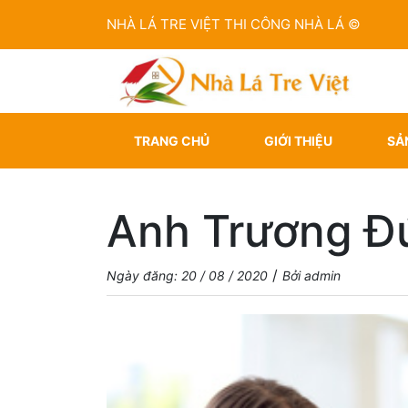
NHÀ LÁ TRE VIỆT THI CÔNG NHÀ LÁ ©
TRANG CHỦ
GIỚI THIỆU
SẢ
Anh Trương Đ
/
Ngày đăng: 20 / 08 / 2020
Bởi admin