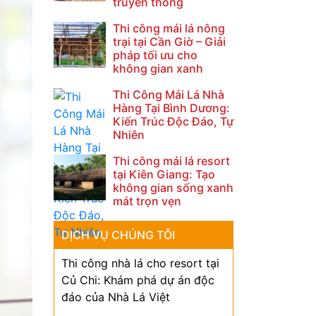
truyền thống
Thi công mái lá nông
trại tại Cần Giờ – Giải
pháp tối ưu cho
không gian xanh
Thi Công Mái Lá Nhà
Hàng Tại Bình Dương:
Kiến Trúc Độc Đáo, Tự
Nhiên
Thi công mái lá resort
tại Kiên Giang: Tạo
không gian sống xanh
mát trọn vẹn
DỊCH VỤ CHÚNG TÔI
Thi công nhà lá cho resort tại
Củ Chi: Khám phá dự án độc
đáo của Nhà Lá Việt