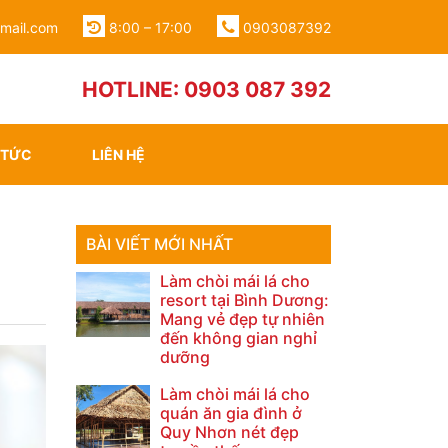
gmail.com
8:00 – 17:00
0903087392
HOTLINE: 0903 087 392
 TỨC
LIÊN HỆ
BÀI VIẾT MỚI NHẤT
Làm chòi mái lá cho
resort tại Bình Dương:
Mang vẻ đẹp tự nhiên
đến không gian nghỉ
dưỡng
Làm chòi mái lá cho
quán ăn gia đình ở
Quy Nhơn nét đẹp