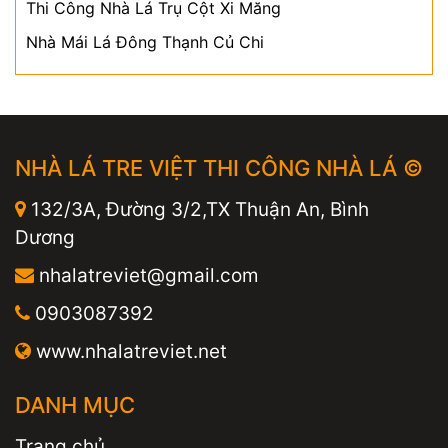
Thi Công Nhà Lá Trụ Cột Xi Măng
Nhà Mái Lá Đông Thạnh Củ Chi
NHÀ LÁ TRE VIỆT THI CÔNG NHÀ LÁ ©
132/3A, Đường 3/2,TX Thuận An, Bình
Dương
nhalatreviet@gmail.com
0903087392
www.nhalatreviet.net
DANH MỤC
Trang chủ