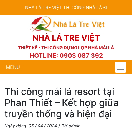
NHÀ LÁ TRE VIỆT THI CÔNG NHÀ LÁ ©
NHÀ LÁ TRE VIỆT
THIẾT KẾ - THI CÔNG DỰNG LỢP NHÀ MÁI LÁ
HOTLINE: 0903 087 392
MENU
Thi công mái lá resort tại
Phan Thiết – Kết hợp giữa
truyền thống và hiện đại
/
Ngày đăng: 05 / 04 / 2024
Bởi admin