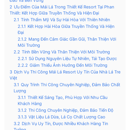
Đáo Và Bền Vững
2
Ưu Điểm Của Mái Lá Trong Thiết Kế Resort Tại Phan
Thiết: Kết Hợp Giữa Truyền Thống Và Hiện Đại
2.1
Tính Thẩm Mỹ Và Sự Hài Hòa Với Thiên Nhiên
2.1.1
Kết Hợp Hài Hòa Giữa Truyền Thống Và Hiện
Đại
2.1.2
Mang Đến Cảm Giác Gần Gũi, Thân Thiện Với
Môi Trường
2.2
Tính Bền Vững Và Thân Thiện Với Môi Trường
2.2.1
Sử Dụng Nguyên Liệu Tự Nhiên, Tái Tạo Được
2.2.2
Giảm Thiểu Ảnh Hưởng Đến Môi Trường
3
Dịch Vụ Thi Công Mái Lá Resort Uy Tín Của Nhà Lá Tre
Việt
3.1
Quy Trình Thi Công Chuyên Nghiệp, Đảm Bảo Chất
Lượng
3.1.1
Thiết Kế Sáng Tạo, Phù Hợp Với Nhu Cầu
Khách Hàng
3.1.2
Thi Công Chuyên Nghiệp, Đảm Bảo Tiến Độ
3.1.3
Vật Liệu Lá Dừa, Lá Cọ Chất Lượng Cao
3.2
Dịch Vụ Uy Tín, Được Nhiều Khách Hàng Tin
Tưởng