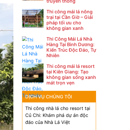
truyền thống
Thi công mái lá nông
trại tại Cần Giờ – Giải
pháp tối ưu cho
không gian xanh
Thi Công Mái Lá Nhà
Hàng Tại Bình Dương:
Kiến Trúc Độc Đáo, Tự
Nhiên
Thi công mái lá resort
tại Kiên Giang: Tạo
không gian sống xanh
mát trọn vẹn
DỊCH VỤ CHÚNG TÔI
Thi công nhà lá cho resort tại
Củ Chi: Khám phá dự án độc
đáo của Nhà Lá Việt