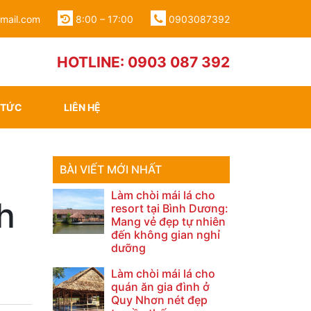
gmail.com
8:00 – 17:00
0903087392
HOTLINE: 0903 087 392
 TỨC
LIÊN HỆ
BÀI VIẾT MỚI NHẤT
Làm chòi mái lá cho
h
resort tại Bình Dương:
Mang vẻ đẹp tự nhiên
đến không gian nghỉ
dưỡng
Làm chòi mái lá cho
quán ăn gia đình ở
Quy Nhơn nét đẹp