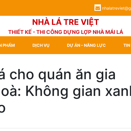
nhalatreviet@
NHÀ LÁ TRE VIỆT
THIẾT KẾ - THI CÔNG DỰNG LỢP NHÀ MÁI LÁ
N PHẨM
DỊCH VỤ
DỰ ÁN – NĂNG LỰC
TIN
á cho quán ăn gia
Hoà: Không gian xan
o