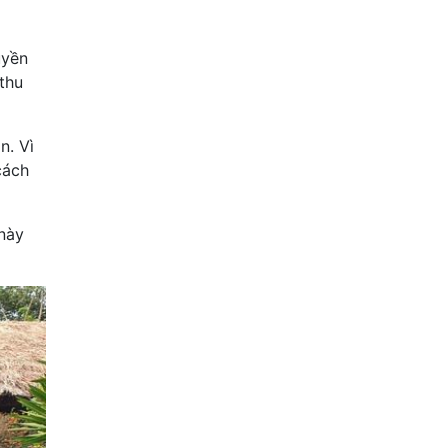
uyền
thu
n. Vì
cách
 này