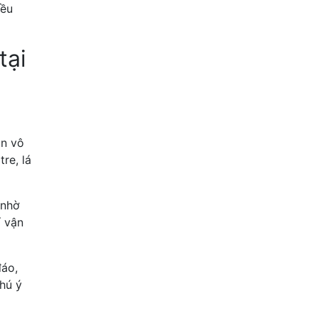
iều
tại
an vô
re, lá
 nhờ
í vận
đáo,
chú ý