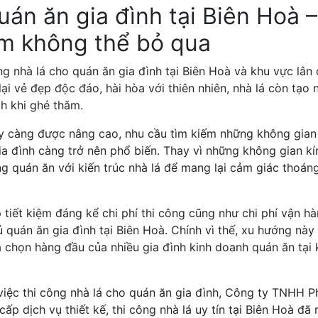
uán ăn gia đình tại Biên Hoà –
m không thể bỏ qua
 nhà lá cho quán ăn gia đình tại Biên Hoà và khu vực lân
i vẻ đẹp độc đáo, hài hòa với thiên nhiên, nhà lá còn tạo 
ch khi ghé thăm.
y càng được nâng cao, nhu cầu tìm kiếm những không gian
ia đình càng trở nên phổ biến. Thay vì những không gian kí
g quán ăn với kiến trúc nhà lá để mang lại cảm giác thoán
 tiết kiệm đáng kể chi phí thi công cũng như chi phí vận hà
 quán ăn gia đình tại Biên Hoà. Chính vì thế, xu hướng này
 chọn hàng đầu của nhiều gia đình kinh doanh quán ăn tại 
iệc thi công nhà lá cho quán ăn gia đình, Công ty TNHH P
ấp dịch vụ thiết kế, thi công nhà lá uy tín tại Biên Hoà đã r