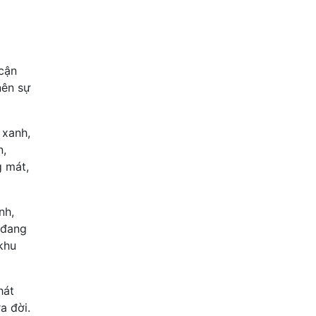
 cận
nên sự
 xanh,
n,
g mát,
nh,
 đang
khu
hát
a đời.