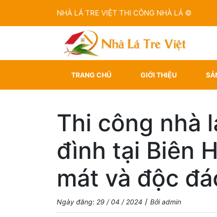
NHÀ LÁ TRE VIỆT THI CÔNG NHÀ LÁ ©
TRANG CHỦ
GIỚI THIỆU
SẢ
Thi công nhà l
đình tại Biên 
mát và độc đá
/
Ngày đăng: 29 / 04 / 2024
Bởi admin