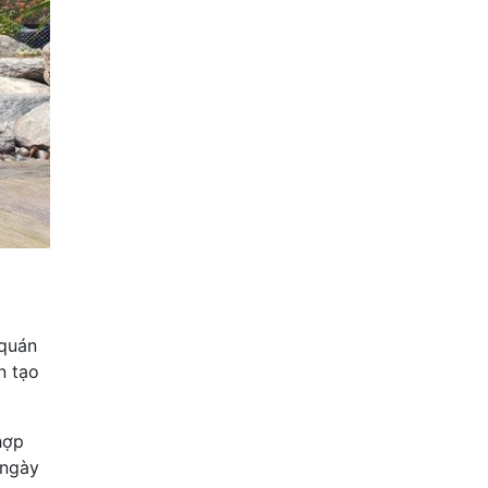
 quán
n tạo
hợp
 ngày