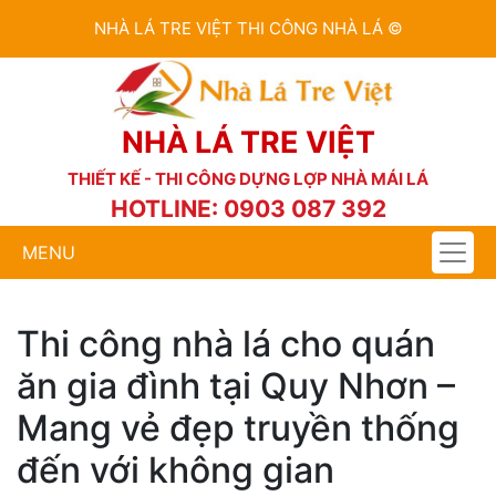
NHÀ LÁ TRE VIỆT THI CÔNG NHÀ LÁ ©
NHÀ LÁ TRE VIỆT
THIẾT KẾ - THI CÔNG DỰNG LỢP NHÀ MÁI LÁ
HOTLINE: 0903 087 392
MENU
Thi công nhà lá cho quán
ăn gia đình tại Quy Nhơn –
Mang vẻ đẹp truyền thống
đến với không gian