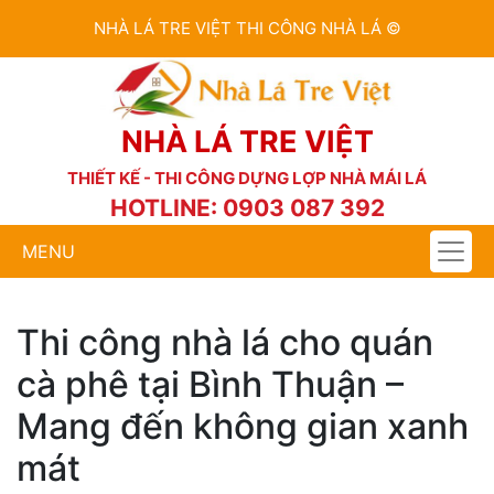
NHÀ LÁ TRE VIỆT THI CÔNG NHÀ LÁ ©
NHÀ LÁ TRE VIỆT
THIẾT KẾ - THI CÔNG DỰNG LỢP NHÀ MÁI LÁ
HOTLINE: 0903 087 392
MENU
Thi công nhà lá cho quán
cà phê tại Bình Thuận –
Mang đến không gian xanh
mát