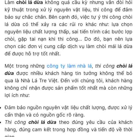
Làm
chòi lá dừa
không quá cầu kỳ nhưng vẫn đòi hỏi
kỹ thuật trong xử lý nguyên vật liệu, thi công để đảm
bảo sự chắc chắn. Bên cạnh đó, việc tự ý thi công chòi
lá dừa có thể xảy ra các rủi ro khác như: lựa chọn
nguyên liệu chất lượng thấp, sai tiến trình các bước lợp
chòi, gặp tai nạn khi thi công… Do đó, bạn nên lựa
chọn các đơn vị cung cấp dịch vụ làm chòi mái lá dừa
để được hỗ trợ tốt nhất.
Một trong những
công ty làm nhà lá
,
thi công
chòi lá
dừa
được nhiều khách hàng tin tưởng không thể bỏ
qua là Nhà Lá Tre Việt. Đến với chúng tôi, khách hàng
không chỉ nhận được sản phẩm tốt nhất mà còn những
lợi ích như:
Đảm bảo nguồn nguyên vật liệu chất lượng, được xử lý
cẩn thận và có nguồn gốc rõ ràng.
Thi công
chòi lá dừa
theo đúng yêu cầu của khách
hàng, đúng cam kết trong hợp đồng và tiến độ về thời
gian.