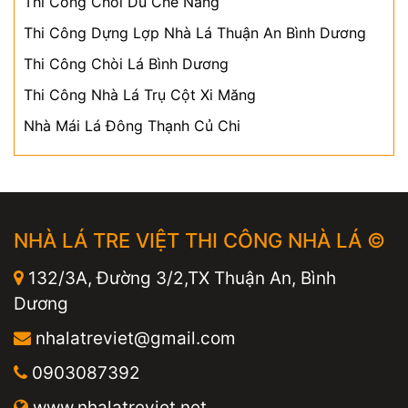
Thi Công Chòi Dù Che Nắng
Thi Công Dựng Lợp Nhà Lá Thuận An Bình Dương
Thi Công Chòi Lá Bình Dương
Thi Công Nhà Lá Trụ Cột Xi Măng
Nhà Mái Lá Đông Thạnh Củ Chi
NHÀ LÁ TRE VIỆT THI CÔNG NHÀ LÁ ©
132/3A, Đường 3/2,TX Thuận An, Bình
Dương
nhalatreviet@gmail.com
0903087392
www.nhalatreviet.net