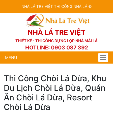
NHÀ LÁ TRE VIỆT THI CÔNG NHÀ LÁ ©
NHÀ LÁ TRE VIỆT
THIẾT KẾ - THI CÔNG DỰNG LỢP NHÀ MÁI LÁ
HOTLINE: 0903 087 392
MENU
Thi Công Chòi Lá Dừa, Khu
Du Lịch Chòi Lá Dừa, Quán
Ăn Chòi Lá Dừa, Resort
Chòi Lá Dừa