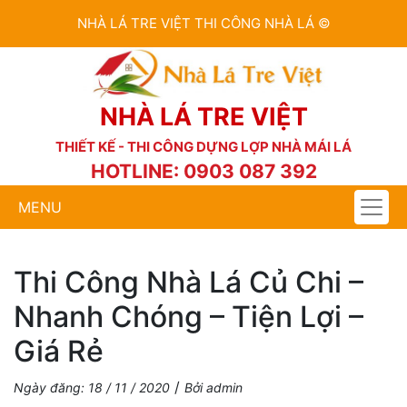
NHÀ LÁ TRE VIỆT THI CÔNG NHÀ LÁ ©
NHÀ LÁ TRE VIỆT
THIẾT KẾ - THI CÔNG DỰNG LỢP NHÀ MÁI LÁ
HOTLINE: 0903 087 392
MENU
Thi Công Nhà Lá Củ Chi –
Nhanh Chóng – Tiện Lợi –
Giá Rẻ
/
Ngày đăng: 18 / 11 / 2020
Bởi admin