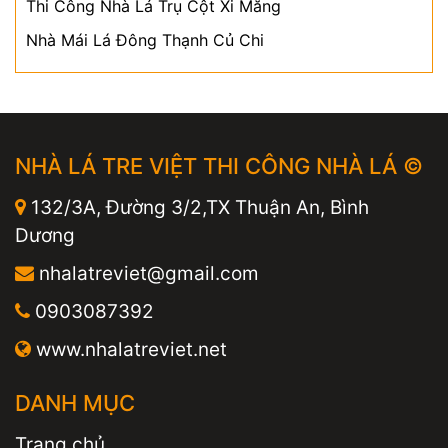
Thi Công Nhà Lá Trụ Cột Xi Măng
Nhà Mái Lá Đông Thạnh Củ Chi
NHÀ LÁ TRE VIỆT THI CÔNG NHÀ LÁ ©
132/3A, Đường 3/2,TX Thuận An, Bình
Dương
nhalatreviet@gmail.com
0903087392
www.nhalatreviet.net
DANH MỤC
Trang chủ